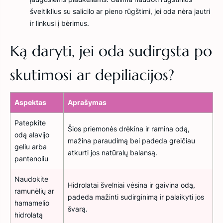
šveitiklius su salicilo ar pieno rūgštimi, jei oda nėra jautri
ir linkusi į bėrimus.
Ką daryti, jei oda sudirgsta po
skutimosi ar depiliacijos?
Aspektas
Aprašymas
Patepkite
Šios priemonės drėkina ir ramina odą,
odą alavijo
mažina paraudimą bei padeda greičiau
geliu arba
atkurti jos natūralų balansą.
pantenoliu
Naudokite
Hidrolatai švelniai vėsina ir gaivina odą,
ramunėlių ar
padeda mažinti sudirginimą ir palaikyti jos
hamamelio
švarą.
hidrolatą