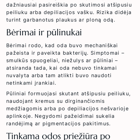
dažniausiai pasireiškia po skutimosi atšipusiu
peiliuku arba depiliacijos vašku. Rizika didėja
turint garbanotus plaukus ar ploną odą.
Bėrimai ir pūlinukai
Bėrimai rodo, kad oda buvo mechaniškai
pažeista ir paveikta bakterijų. Simptomai –
smulkūs spuogeliai, niežulys ar pūliniai –
atsiranda tada, kai oda nebuvo tinkamai
nuvalyta arba tam atlikti buvo naudoti
netinkami įrankiai.
Pūliniai formuojasi skutant atšipusiu peiliuku,
naudojant kremus su dirginančiomis
medžiagomis arba po depiliacijos nešvarioje
aplinkoje. Negydomi pažeidimai sukelia
randėjimą ar pigmentacijos pakitimus.
Tinkama odos priežiūra po