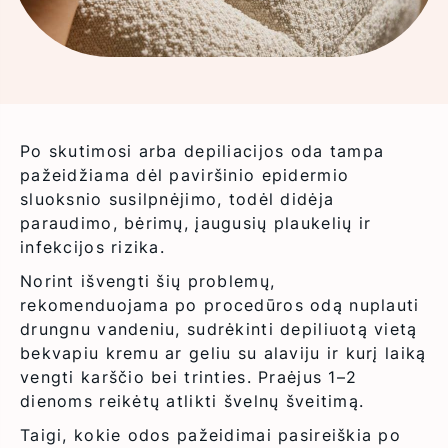
Ilgalaikis plaukų
šalinimas
Rankų
pažangiausiu ir
depiliacija
originaliu
diodiniu lazeriu.
Vyrams
Po skutimosi arba depiliacijos oda tampa
pažeidžiama dėl paviršinio epidermio
sluoksnio susilpnėjimo, todėl didėja
paraudimo, bėrimų, įaugusių plaukelių ir
infekcijos rizika.
Norint išvengti šių problemų,
rekomenduojama po procedūros odą nuplauti
drungnu vandeniu, sudrėkinti depiliuotą vietą
bekvapiu kremu ar geliu su alaviju ir kurį laiką
vengti karščio bei trinties. Praėjus 1–2
dienoms reikėtų atlikti švelnų šveitimą.
Taigi, kokie odos pažeidimai pasireiškia po