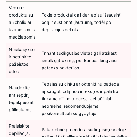
Venkite
produktų su
Tokie produktai gali dar labiau išsausinti
alkoholiu ar
odą ir sustiprinti jautrumą, todėl po
kvapiosiomis
depiliacijos netinka.
medžiagomis
Nesikasykite
Trinant sudirgusias vietas gali atsirasti
ir netrinkite
smulkių įtrūkimų, per kuriuos lengviau
pažeistos
patenka bakterijos.
odos
Tepalas su cinku ar oktenidinu padeda
Naudokite
apsaugoti odą nuo infekcijos ir palaiko
antiseptinį
tinkamą gijimo procesą. Jei pūliniai
tepalą esant
nepraeina, rekomenduojama
pūlinukams
pasikonsultuoti su gydytoju.
Praleiskite
Pakartotinė procedūra sudirgusioje vietoje
depiliaciją,
gali sulėtinti gijimą ir didinti infekcijos riziką,