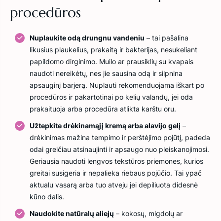
procedūros
Nuplaukite odą drungnu vandeniu
– tai pašalina
likusius plaukelius, prakaitą ir bakterijas, nesukeliant
papildomo dirginimo. Muilo ar prausiklių su kvapais
naudoti nereikėtų, nes jie sausina odą ir silpnina
apsauginį barjerą. Nuplauti rekomenduojama iškart po
procedūros ir pakartotinai po kelių valandų, jei oda
prakaituoja arba procedūra atlikta karštu oru.
Užtepkite drėkinamąjį kremą arba alavijo gelį
–
drėkinimas mažina tempimo ir perštėjimo pojūtį, padeda
odai greičiau atsinaujinti ir apsaugo nuo pleiskanojimosi.
Geriausia naudoti lengvos tekstūros priemones, kurios
greitai susigeria ir nepalieka riebaus pojūčio. Tai ypač
aktualu vasarą arba tuo atveju jei depiliuota didesnė
kūno dalis.
Naudokite natūralų aliejų
– kokosų, migdolų ar