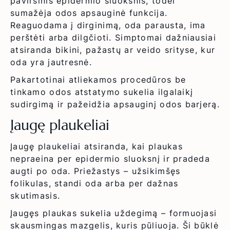
paviršinis epidermio sluoksnis, todėl
sumažėja odos apsauginė funkcija.
Reaguodama į dirginimą, oda parausta, ima
perštėti arba dilgčioti. Simptomai dažniausiai
atsiranda bikini, pažastų ar veido srityse, kur
oda yra jautresnė.
Pakartotinai atliekamos procedūros be
tinkamo odos atstatymo sukelia ilgalaikį
sudirgimą ir pažeidžia apsauginį odos barjerą.
Įaugę plaukeliai
Įaugę plaukeliai atsiranda, kai plaukas
nepraeina per epidermio sluoksnį ir pradeda
augti po oda. Priežastys – užsikimšęs
folikulas, standi oda arba per dažnas
skutimasis.
Įaugęs plaukas sukelia uždegimą – formuojasi
skausmingas mazgelis, kuris pūliuoja. Ši būklė