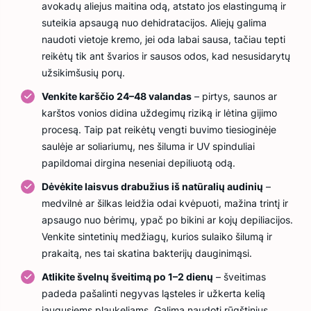
avokadų aliejus maitina odą, atstato jos elastingumą ir
suteikia apsaugą nuo dehidratacijos. Aliejų galima
naudoti vietoje kremo, jei oda labai sausa, tačiau tepti
reikėtų tik ant švarios ir sausos odos, kad nesusidarytų
užsikimšusių porų.
Venkite karščio 24–48 valandas
– pirtys, saunos ar
karštos vonios didina uždegimų riziką ir lėtina gijimo
procesą. Taip pat reikėtų vengti buvimo tiesioginėje
saulėje ar soliariumų, nes šiluma ir UV spinduliai
papildomai dirgina neseniai depiliuotą odą.
Dėvėkite laisvus drabužius iš natūralių audinių
–
medvilnė ar šilkas leidžia odai kvėpuoti, mažina trintį ir
apsaugo nuo bėrimų, ypač po bikini ar kojų depiliacijos.
Venkite sintetinių medžiagų, kurios sulaiko šilumą ir
prakaitą, nes tai skatina bakterijų dauginimąsi.
Atlikite švelnų šveitimą po 1–2 dienų
– šveitimas
padeda pašalinti negyvas ląsteles ir užkerta kelią
įaugusiems plaukeliams. Galima naudoti rūgštinius