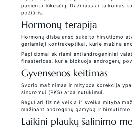
paciento lūkesčių. Dažniausiai taikomas k
požiūris.
Hormonų terapija
Hormonų disbalanso sukelto hirsutizmo at
geriamieji kontraceptikai, kurie mažina an
Papildomai skiriami antiandrogeniniai vaist
finasteridas, kurie blokuoja androgenų pov
Gyvensenos keitimas
Svorio mažinimas ir mitybos korekcija ypač
sindromui (PKS) arba nutukimui.
Reguliari fizinė veikla ir sveika mityba maž
mažinant androgenų gamybą ir hirsutizmo
Laikini plaukų šalinimo m