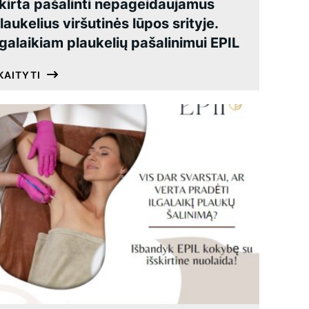
kirta pašalinti nepageidaujamus
laukelius viršutinės lūpos srityje.
lgalaikiam plaukelių pašalinimui EPIL
KAITYTI