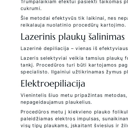
Trumpalaikiam efektui pasiekti taikomas pl
cukrumi.
Šie metodai efektyvūs tik laikinai, nes nep
reikalauja nuolatinio procedūrų kartojimo.
Lazerinis plaukų šalinimas
Lazerinė depiliacija – vienas iš efektyviaus
Lazeris selektyviai veikia tamsius plaukų f
tankį. Procedūros turi būti kartojamos paga
specialisto. Ilgainiui užtikrinamas žymus
Elektroepiliacija
Vienintelis šiuo metu pripažintas metodas,
nepageidaujamus plaukelius.
Procedūros metu į kiekvieno plauko foliku
paleidžiamas elektros impulsas, sunaikina
visų tipų plaukams, įskaitant šviesius ir ž