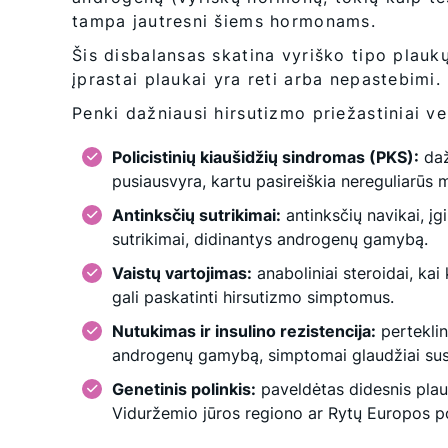
tampa jautresni šiems hormonams.
Šis disbalansas skatina vyriško tipo plauk
įprastai plaukai yra reti arba nepastebimi.
Penki dažniausi hirsutizmo priežastiniai ve
Policistinių kiaušidžių sindromas (PKS):
daž
pusiausvyra, kartu pasireiškia nereguliarūs 
Antinksčių sutrikimai:
antinksčių navikai, įgi
sutrikimai, didinantys androgenų gamybą.
Vaistų vartojimas:
anaboliniai steroidai, kai
gali paskatinti hirsutizmo simptomus.
Nutukimas ir insulino rezistencija:
perteklini
androgenų gamybą, simptomai glaudžiai susi
Genetinis polinkis:
paveldėtas didesnis pla
Viduržemio jūros regiono ar Rytų Europos po