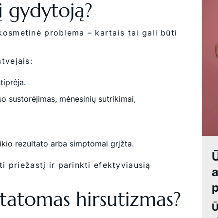
į gydytoją?
osmetinė problema – kartais tai gali būti
tvejais:
tiprėja.
so sustorėjimas, mėnesinių sutrikimai,
ikio rezultato arba simptomai grįžta.
Ū
i priežastį ir parinkti efektyviausią
a
p
statomas hirsutizmas?
Ū