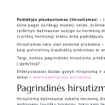
Padidėjęs plaukuotumas (hirsutizmas
) – 
kūne pagal vyriškąjį modelį: veido, krūtinės
reiškinys dažniausiai susijęs su hormonų 
(vyriškų hormonų) kiekiu arba padidėjusiu
Hirsutizmas nėra vien estetinė problema – j
kaip policistinių kiaušidžių sindromas ar a
Taigi, kokios pagrindinės hirsutizmo priež
į gydytoją?
Efektyviausias būdas gydyti hirsutizmą ir 
laikui –
elektroepiliacijos procedūra
.
Pagrindinės hirsutiz
Hirsutizmą dažniausiai sukelia hormonų di
androgenų (vyriškų hormonų, tokių kaip tes