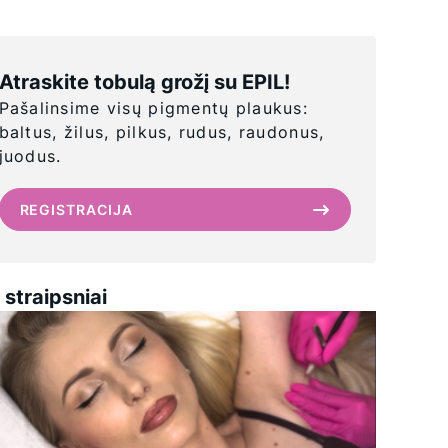
Atraskite tobulą grožį su EPIL!
Pašalinsime visų pigmentų plaukus:
baltus, žilus, pilkus, rudus, raudonus,
juodus.
REGISTRACIJA
i straipsniai