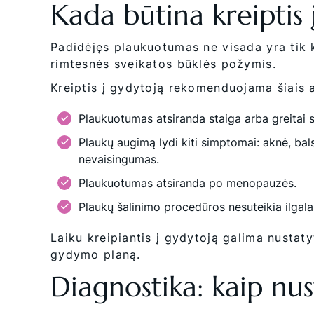
Kada būtina kreiptis 
Padidėjęs plaukuotumas ne visada yra tik k
rimtesnės sveikatos būklės požymis.
Kreiptis į gydytoją rekomenduojama šiais a
Plaukuotumas atsiranda staiga arba greitai s
Plaukų augimą lydi kiti simptomai: aknė, bal
nevaisingumas.
Plaukuotumas atsiranda po menopauzės.
Plaukų šalinimo procedūros nesuteikia ilgala
Laiku kreipiantis į gydytoją galima nustatyt
gydymo planą.
Diagnostika: kaip nu