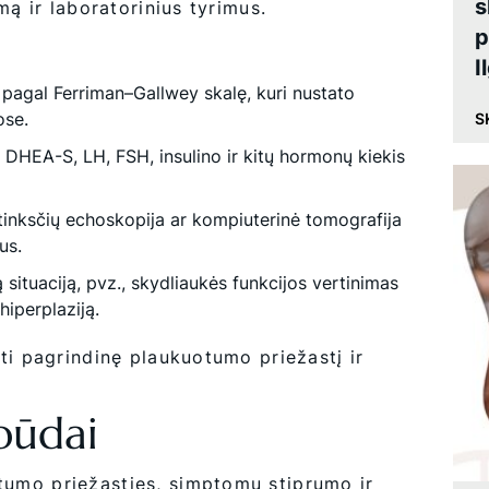
s
mą ir laboratorinius tyrimus.
p
I
agal Ferriman–Gallwey skalę, kuri nustato
ose.
S
DHEA-S, LH, FSH, insulino ir kitų hormonų kiekis
ntinksčių echoskopija ar kompiuterinė tomografija
us.
ą situaciją, pvz., skydliaukės funkcijos vertinimas
hiperplaziją.
ti pagrindinę plaukuotumo priežastį ir
būdai
umo priežasties, simptomų stiprumo ir