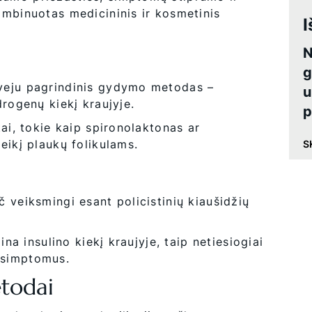
ombinuotas medicininis ir kosmetinis
I
N
g
veju pagrindinis gydymo metodas –
u
drogenų kiekį kraujyje.
p
ai, tokie kaip spironolaktonas ar
eikį plaukų folikulams.
S
 veiksmingi esant policistinių kiaušidžių
ina insulino kiekį kraujyje, taip netiesiogiai
 simptomus.
etodai