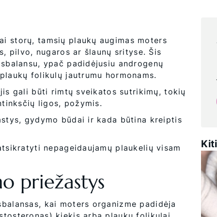
tai storų, tamsių plaukų augimas moters
, pilvo, nugaros ar šlaunų srityse. Šis
disbalansu, ypač padidėjusiu androgenų
 plaukų folikulų jautrumu hormonams.
is gali būti rimtų sveikatos sutrikimų, tokių
ntinksčių ligos, požymis.
astys, gydymo būdai ir kada būtina kreiptis
Kit
atsikratyti nepageidaujamų plaukelių visam
mo priežastys
sbalansas, kai moters organizme padidėja
tosteronas) kiekis arba plaukų folikulai