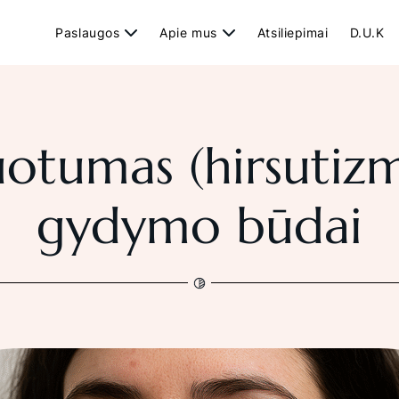
Paslaugos
Apie mus
Atsiliepimai
D.U.K
ZONOS
GALERIJA
otumas (hirsutizma
Veido depiliacija
Galerija
gydymo būdai
Bikini depiliacija
Pažastų depiliacija
Kojų depiliacija
Rankų depiliacija
Vyrams