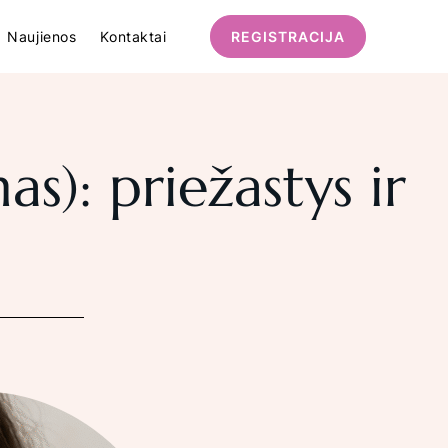
Naujienos
Kontaktai
REGISTRACIJA
KAINOS
ATSILIEPIMAI
s): priežastys ir
Turinys
Kainos