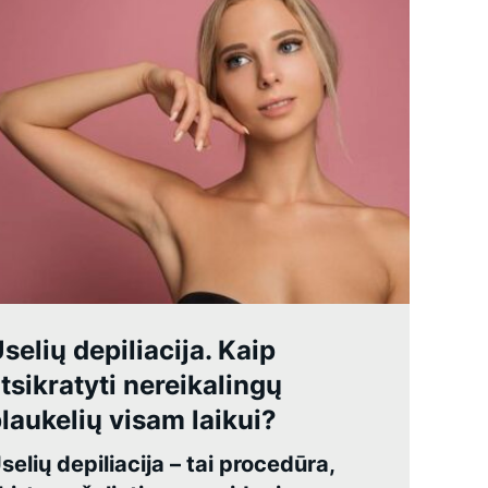
selių depiliacija. Kaip
tsikratyti nereikalingų
laukelių visam laikui?
selių depiliacija – tai procedūra,