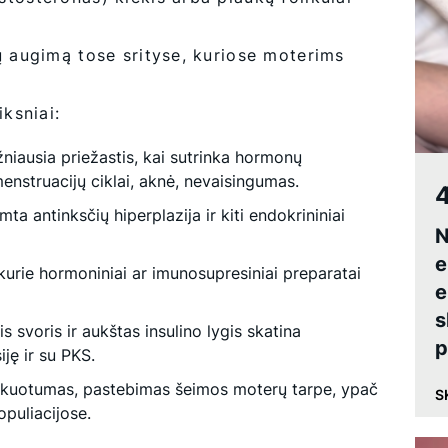
ų augimą tose srityse, kuriose moterims
iksniai:
niausia priežastis, kai sutrinka hormonų
menstruacijų ciklai, aknė, nevaisingumas.
4
mta antinksčių hiperplazija ir kiti endokrininiai
N
e
 kurie hormoniniai ar imunosupresiniai preparatai
e
s
s svoris ir aukštas insulino lygis skatina
p
ję ir su PKS.
ukuotumas, pastebimas šeimos moterų tarpe, ypač
S
puliacijose.