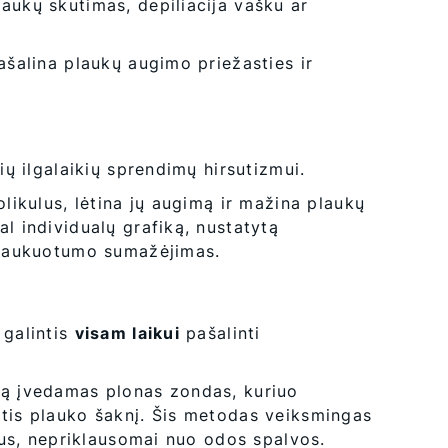
aukų skutimas, depiliacija vašku ar
ašalina plaukų augimo priežasties ir
ių ilgalaikių sprendimų hirsutizmui.
olikulus, lėtina jų augimą ir mažina plaukų
l individualų grafiką, nustatytą
 plaukuotumo sumažėjimas.
 galintis
visam laikui
pašalinti
lą įvedamas plonas zondas, kuriuo
ntis plauko šaknį. Šis metodas veiksmingas
ilus, nepriklausomai nuo odos spalvos.