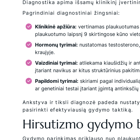
Diagnostika apima išsamų klinikinį įvertini
Pagrindiniai diagnostiniai žingsniai:
Klinikinė apžiūra:
vertinamas plaukuotumas p
plaukuotumo laipsnį 9 skirtingose kūno viet
Hormonų tyrimai:
nustatomas testosterono, 
kraujyje.
Vaizdiniai tyrimai:
atliekama kiaušidžių ir a
įtariant navikus ar kitus struktūrinius pakitim
Papildomi tyrimai:
skiriami pagal individuali
ar genetiniai testai įtariant įgimtą antinksčių 
Ankstyva ir tiksli diagnozė padeda nustaty
pasirinkti efektyviausią gydymo taktiką.
Hirsutizmo gydymo 
Gydymo parinkimas priklauso nuo plaukuot