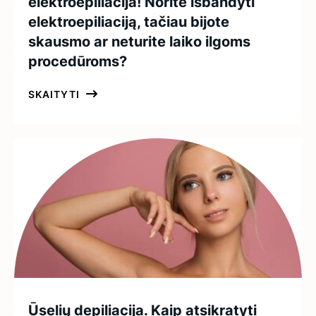
elektroepiliacija! Norite išbandyti
elektroepiliaciją, tačiau bijote
skausmo ar neturite laiko ilgoms
procedūroms?
SKAITYTI
Ūselių depiliacija. Kaip atsikratyti