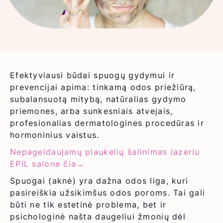
Ilgalaikis plaukų
šalinimas
Rankų
pažangiausiu ir
depiliacija
originaliu
diodiniu lazeriu.
Vyrams
Efektyviausi būdai spuogų gydymui ir
prevencijai apima: tinkamą odos priežiūrą,
subalansuotą mitybą, natūralias gydymo
priemones, arba sunkesniais atvejais,
profesionalias dermatologines procedūras ir
hormoninius vaistus.
Nepageidaujamų plaukelių šalinimas lazeriu
EPIL salone čia→
Spuogai (aknė) yra dažna odos liga, kuri
pasireiškia užsikimšus odos poroms. Tai gali
būti ne tik estetinė problema, bet ir
psichologinė našta daugeliui žmonių dėl