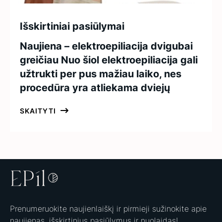
Išskirtiniai pasiūlymai
Naujiena – elektroepiliacija dvigubai
greičiau Nuo šiol elektroepiliacija gali
užtrukti per pus mažiau laiko, nes
procedūra yra atliekama dviejų
SKAITYTI
Prenumeruokite naujienlaiškį ir pirmieji sužinokite apie
naujienas, išskirtinius pasiūlymus ir nuolaidas!