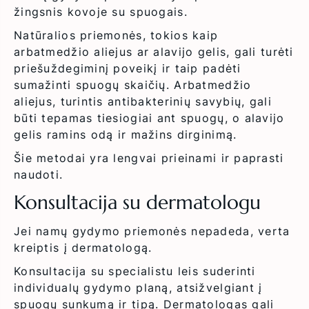
žingsnis kovoje su spuogais.
Natūralios priemonės, tokios kaip
arbatmedžio aliejus ar alavijo gelis, gali turėti
priešuždegiminį poveikį ir taip padėti
sumažinti spuogų skaičių. Arbatmedžio
aliejus, turintis antibakterinių savybių, gali
būti tepamas tiesiogiai ant spuogų, o alavijo
gelis ramins odą ir mažins dirginimą.
Šie metodai yra lengvai prieinami ir paprasti
naudoti.
Konsultacija su dermatologu
Jei namų gydymo priemonės nepadeda, verta
kreiptis į dermatologą.
Konsultacija su specialistu leis suderinti
individualų gydymo planą, atsižvelgiant į
spuogų sunkumą ir tipą. Dermatologas gali