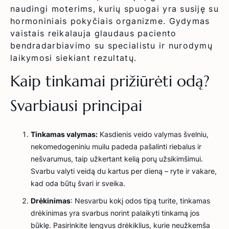
naudingi moterims, kurių spuogai yra susiję su
hormoniniais pokyčiais organizme. Gydymas
vaistais reikalauja glaudaus paciento
bendradarbiavimo su specialistu ir nurodymų
laikymosi siekiant rezultatų.
Kaip tinkamai prižiūrėti odą?
Svarbiausi principai
Tinkamas valymas:
Kasdienis veido valymas švelniu,
nekomedogeniniu muilu padeda pašalinti riebalus ir
nešvarumus, taip užkertant kelią porų užsikimšimui.
Svarbu valyti veidą du kartus per dieną – ryte ir vakare,
kad oda būtų švari ir sveika.
Drėkinimas
: Nesvarbu kokį odos tipą turite, tinkamas
drėkinimas yra svarbus norint palaikyti tinkamą jos
būklę. Pasirinkite lengvus drėkiklius, kurie neužkemša