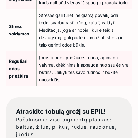
kuris gali būti vienas iš spuogų provokatorių.
Stresas gali turėti neigiamą poveikį odai,
todėl svarbu rasti būdų, kaip jį valdyti.
Streso
Meditacija, joga ar hobiai, kurie teikia
valdymas
džiaugsmą, gali padėti sumažinti stresą ir
taip gerinti odos būklę.
Įprasta odos priežiūros rutina, apimanti
Reguliari
valymą, drėkinimą ir apsaugą nuo saulės yra
odos
būtina. Laikykitės savo rutinos ir būkite
priežiūra
nuoseklūs.
Atraskite tobulą grožį su EPIL!
Pašalinsime visų pigmentų plaukus:
baltus, žilus, pilkus, rudus, raudonus,
juodus.