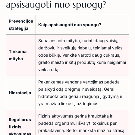
apsisaugoti nuo spuogų?
Prevencijos
Kaip apsisaugoti nuo spuogų?
strategija
Subalansuota mityba, turinti daug vaisių,
daržovių ir sveikųjų riebalų, teigiamai veiks
Tinkama
odos būklę. Venkite vartoti daug cukraus,
mityba
greito maisto ir kitų produktų kurie neigiamai
veikia odą.
Pakankamas vandens vartojimas padeda
palaikyti odą drėgmę ir sveikatą. Gerai
Hidratacija
hidratuota oda geriau reaguoja į gydymą ir
yra mažiau linkusi į uždegimus.
Fizinis aktyvumas gerina kraujotaką ir
Reguliarus
padeda organizmui išvalyti toksinus per
fizinis
prakaitavimą. Be to, mankšta mažina stresą,
aktyvumas