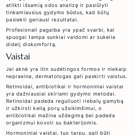
atlikti išsamią odos analizę ir pasiūlyti
tinkamiausius gydymo būdus, kad būtų
pasiekti geriausi rezultatai.
Profesionali pagalba yra ypač svarbi, kai
spuogai tampa sunkiai valdomi ar sukelia
didelį diskomfortą.
Vaistai
Jei aknė yra itin sudėtingos formos ir niekaip
nepraeina, dermatologas gali paskirti vaistus.
Retinoidai, antibiotikai ir hormoniniai vaistai
yra dažniausiai skiriami gydymo metodai.
Retinoidai padeda reguliuoti riebalų gamybą
ir užkirsti kelią porų užsikimšimui, o
antibiotikai mažina uždegimą bei padeda
organizmui kovoti su bakterijomis.
Hormoniniai vaistai, tuo tarpu, gali būti