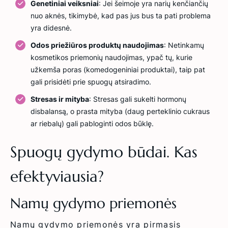
Genetiniai veiksniai
: Jei šeimoje yra narių kenčiančių
nuo aknės, tikimybė, kad pas jus bus ta pati problema
yra didesnė.
Odos priežiūros produktų naudojimas
: Netinkamų
kosmetikos priemonių naudojimas, ypač tų, kurie
užkemša poras (komedogeniniai produktai), taip pat
gali prisidėti prie spuogų atsiradimo.
Stresas ir mityba
: Stresas gali sukelti hormonų
disbalansą, o prasta mityba (daug perteklinio cukraus
ar riebalų) gali pabloginti odos būklę.
Spuogų gydymo būdai. Kas
efektyviausia?
Namų gydymo priemonės
Namų gydymo priemonės yra pirmasis