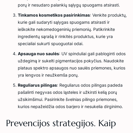
porų ir nesudaro palankių sąlygų spuogams atsirasti.
Tinkamos kosmetikos pasirinkimas
: Venkite produktų,
kurie gali sudaryti sąlygas spuogams atsirasti ir
ieškokite nekomedogeninių priemonių. Patikrinkite
ingredientų sąrašą ir rinkitės produktus, kurie yra
specialiai sukurti spuoguotai odai.
Apsauga nuo saulės
: UV spinduliai gali pabloginti odos
uždegimą ir sukelti pigmentacijos pokyčius. Naudokite
plataus spektro apsaugos nuo saulės priemones, kurios
yra lengvos ir neužkemša porų.
Reguliarus pilingas
: Reguliarus odos pilingas padeda
pašalinti negyvas odos ląsteles ir užkirsti kelią porų
užsikimšimui. Pasirinkite švelnias pilingo priemones,
kurios nepažeidžia odos barjero ir nesukelia dirginimo.
Prevencijos strategijos. Kaip