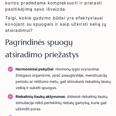
kurios pradedama kompleksuoti ir prarasti
pasitikėjimą savo išvaizda.
Taigi, kokie gydymo būdai yra efektyviausi
kovojant su spuogais ir kaip užkirsti kelią jų
atsiradimui?
Pagrindinės spuogų
atsiradimo priežastys
Hormoniniai pokyčiai
: Hormonų lygio svyravimai
žmogaus organizme, ypač paauglystėje, menstruacijų
periodu ar nėštumo metu, gali stimuliuoti riebalinių liaukų
veiklą ir sukelti spuogus.
Riebalinių liaukų aktyvumas
: didesnė riebalinių liaukų
stimuliacija reikš perteklinių riebalų gamybą, kurie gali
užkimšti poras.